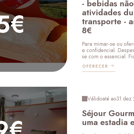
- bebidas não
atividades du
5€
transporte - 
8€
Para mimar-se ou ofe
e confidencial. Despe
se com o essencial. Fi
OFERECER
Válido
até ao
31 dez
Séjour Gourm
9€
uma estadia 