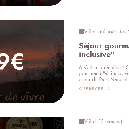
Válido
até ao
31 dez
Séjour gourma
9€
inclusive"
A s'offrir ou à offrir 
gourmand "all inclusi
cœur du Parc Naturel R
OFERECER
Válido
12 mes(es)