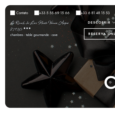
Contato
+33 5 55 69 15 66
+33 6 81 48 15 53
Le Ranch des Lacs Haute-Vienne, Augne
DESCOBRIR
87120
RESERVA ON
chambres - table gourmande - cave
C