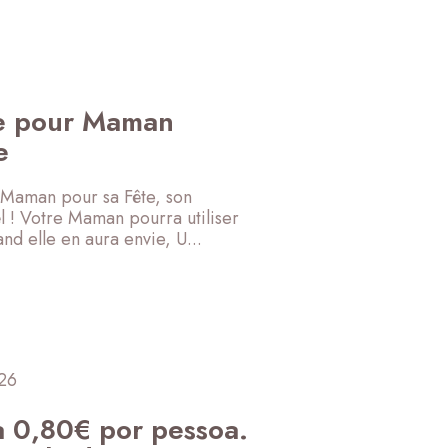
le pour Maman
e
e Maman pour sa Fête, son
l ! Votre Maman pourra utiliser
nd elle en aura envie, U...
 26
ca 0,80€ por pessoa.