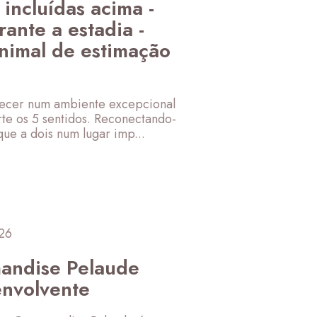
 incluídas acima -
rante a estadia -
animal de estimação
recer num ambiente excepcional
rte os 5 sentidos. Reconectando-
que a dois num lugar imp...
 26
andise Pelaude
envolvente