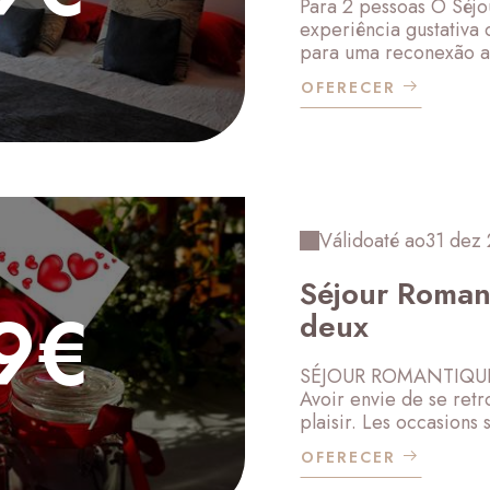
Para 2 pessoas O Séj
experiência gustativ
para uma reconexão ao 
OFERECER
Válido
até ao
31 dez
Séjour Romant
9€
deux
SÉJOUR ROMANTIQUE 
Avoir envie de se ret
plaisir. Les occasions 
OFERECER