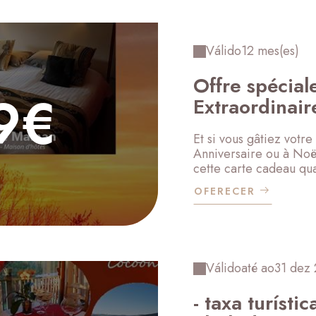
Válido
12 mes(es)
Offre spécia
9€
Extraordinair
Et si vous gâtiez votr
Anniversaire ou à Noë
cette carte cadeau qua
OFERECER
Válido
até ao
31 dez
- taxa turísti