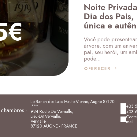
Noite Privad
Dia dos Pais,
5€
única e autên
Você pode presentear
árvore, com um aniver
pai, seu herói, um am
pode...
OFERECER
Le Ranch des Lacs Haute-Vienne, Augne 87120
+33 5
chambres -
984 Route De Vervialle,
+33 6
Lieu-Dit Vervialle,
Contat
Vervialle,
mail
87120 AUGNE - FRANCE