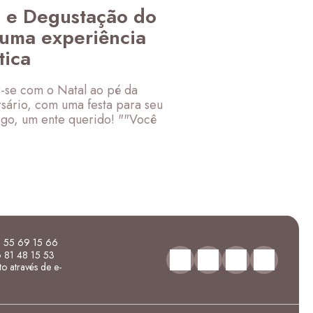
a e Degustação do
 uma experiência
tica
-se com o Natal ao pé da
sário, com uma festa para seu
igo, um ente querido! ""Você
 55 69 15 66
 81 48 15 53
o através de e-