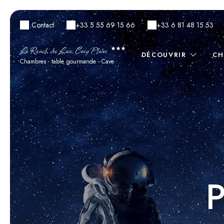
Contact
+33 5 55 69 15 66
+33 6 81 48 15 53
Le Ranch des Lacs, Cosy Places
DÉCOUVRIR
CH
Chambres - table gourmande - Cave
P