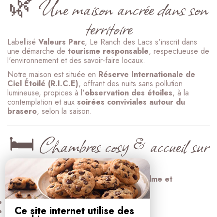
🌿 Une maison ancrée dans son
territoire
Labellisé
Valeurs Parc
, Le Ranch des Lacs s'inscrit dans
une démarche de
tourisme responsable
, respectueuse de
l'environnement et des savoir-faire locaux.
Notre maison est située en
Réserve Internationale de
Ciel Étoilé (R.I.C.E)
, offrant des nuits sans pollution
lumineuse, propices à l'
observation des étoiles
, à la
contemplation et aux
soirées conviviales autour du
brasero
, selon la saison.
🛏️ Chambres cosy & accueil sur
mesure
Nos chambres d'hôtes offrent
confort, calme et
simplicité
, idéales pour :
un
week-end en couple
,
Ce site internet utilise des
un
séjour nature ou slow tourisme
,