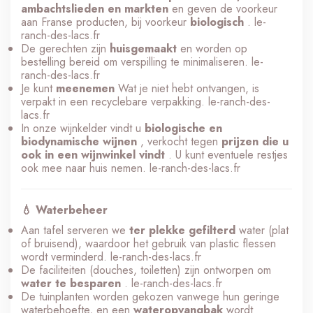
ambachtslieden en markten
en geven de voorkeur
aan Franse producten, bij voorkeur
biologisch
.
le-
ranch-des-lacs.fr
De gerechten zijn
huisgemaakt
en worden op
bestelling bereid om verspilling te minimaliseren.
le-
ranch-des-lacs.fr
Je kunt
meenemen
Wat je niet hebt ontvangen, is
verpakt in een recyclebare verpakking.
le-ranch-des-
lacs.fr
In onze wijnkelder vindt u
biologische en
biodynamische wijnen
, verkocht tegen
prijzen die u
ook in een wijnwinkel vindt
. U kunt eventuele restjes
ook mee naar huis nemen.
le-ranch-des-lacs.fr
💧 Waterbeheer
Aan tafel serveren we
ter plekke gefilterd
water (plat
of bruisend), waardoor het gebruik van plastic flessen
wordt verminderd.
le-ranch-des-lacs.fr
De faciliteiten (douches, toiletten) zijn ontworpen om
water te besparen
.
le-ranch-des-lacs.fr
De tuinplanten worden gekozen vanwege hun geringe
waterbehoefte, en een
wateropvangbak
wordt