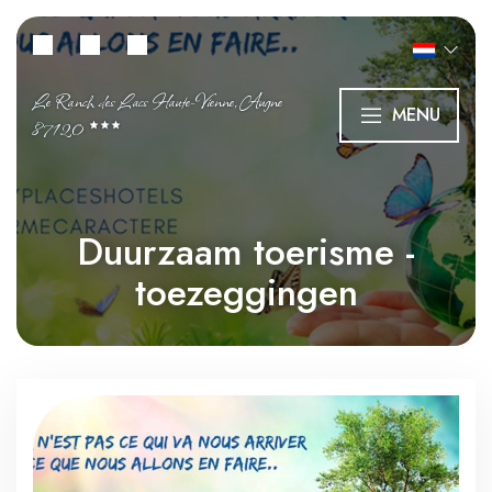
Le Ranch des Lacs Haute-Vienne, Augne
MENU
87120
Duurzaam toerisme -
toezeggingen