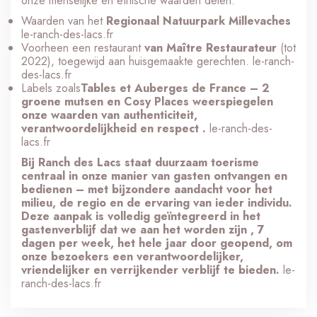
onze menselijke en ethische waarden delen:
Waarden van het
Regionaal Natuurpark Millevaches
le-ranch-des-lacs.fr
Voorheen een restaurant
van Maître Restaurateur
(tot
2022), toegewijd aan huisgemaakte gerechten.
le-ranch-
des-lacs.fr
Labels zoals
Tables et Auberges de France – 2
groene mutsen en
Cosy Places
weerspiegelen
onze waarden van
authenticiteit,
verantwoordelijkheid en respect
.
le-ranch-des-
lacs.fr
Bij Ranch des Lacs staat duurzaam toerisme
centraal in onze manier van gasten ontvangen en
bedienen – met bijzondere aandacht voor het
milieu, de regio en de ervaring van ieder individu.
Deze aanpak is volledig geïntegreerd in het
gastenverblijf dat we aan het worden zijn
,
7
dagen per week, het hele jaar door
geopend, om
onze bezoekers een verantwoordelijker,
vriendelijker en verrijkender verblijf te bieden.
le-
ranch-des-lacs.fr