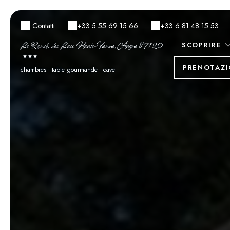
Contatti
+33 5 55 69 15 66
+33 6 81 48 15 53
Le Ranch des Lacs Haute-Vienne, Augne 87120
SCOPRIRE
PRENOTAZI
chambres - table gourmande - cave