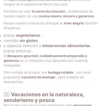
integral de la experiencia Ranch des Lacs.
Ponemos en valor
la carne de Limousin
, emblemática de
nuestra región, en una
cocina casera, sincera y generosa
.
Porque nuestra motivación principal es
traer alegría.
También
ofrecemos:
platos
vegetarianos
,
comidas
sin gluten
,
y especial atención a
intolerancias alimentarias
,
previa solicitud.
El
desayuno gourmet, cuidadosamente preparado y
generoso
es un momento muy apreciado por nuestros
huéspedes.
Otra ventaja de la casa: una
bodega notable
, con vinos
propuestos
a precios de enólogo
, para el placer de
descubrirlos.
🚶‍♂️ Vacaciones en la naturaleza,
senderismo y pesca
Ranch des Lacs es un lugar privilegiado para
vacaciones