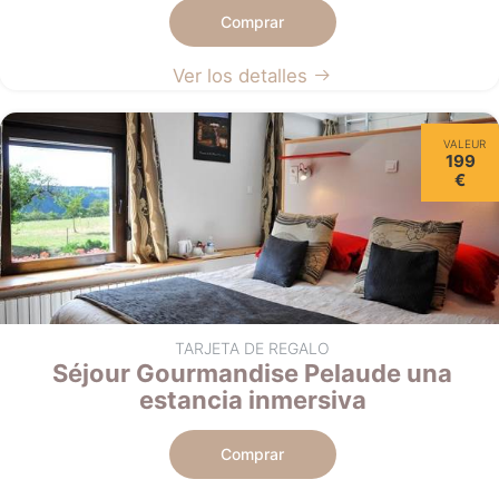
Comprar
Ver los detalles
VALEUR
199
€
TARJETA DE REGALO
Séjour Gourmandise Pelaude una
estancia inmersiva
Comprar