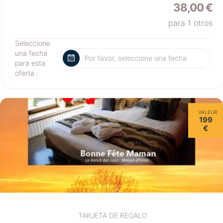
38,00 €
para 1 otros
Seleccione
una fecha
para esta
oferta :
VALEUR
199
€
TARJETA DE REGALO