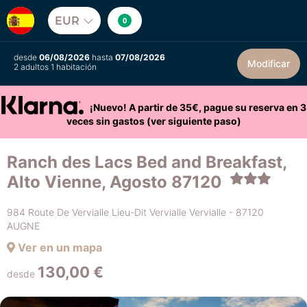
EUR
0
desde
06/08/2026
hasta
07/08/2026
Modificar
2 adultos 1 habitación
¡Nuevo! A partir de 35€, pague su reserva en 3
veces sin gastos (ver siguiente paso)
Ranch des Lacs Bed and Breakfast,
Alto Vienne, Agosto 87120
984 Route De Vervialle Lieu-Dit Vervialle Vervialle - 87120
AUGNE
Ver en un mapa
130,00 €
desde