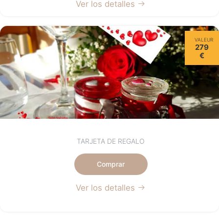
Ver los detalles
VALEUR
279
€
TARJETA DE REGALO
Comprar
Ver los detalles