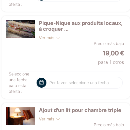
oferta :
Pique-Nique aux produits locaux,
à croquer ...
Ver más
Precio más bajo
19,00 €
para 1 otros
Seleccione
una fecha
para esta
oferta :
Ajout d'un lit pour chambre triple
Ver más
Precio más bajo