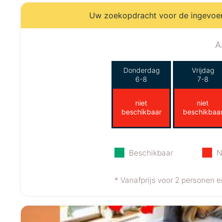
Uw zoekopdracht voor de ingevoerd
A
Donderdag
Vrijdag
6-8
7-8
niet
niet
beschikbaar
beschikbaa
Beschikbaar
N
* Vanafprijs voor 2 personen 