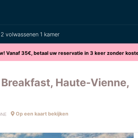
2 volwassenen 1 kamer
w! Vanaf 35€, betaal uw reservatie in 3 keer zonder kost
Breakfast, Haute-Vienne,
Op een kaart bekijken
UGNE