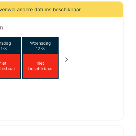
evenwel andere datums beschikbaar.
n
.
nsdag
Woensdag
11-8
12-8
niet
niet
hikbaar
beschikbaar