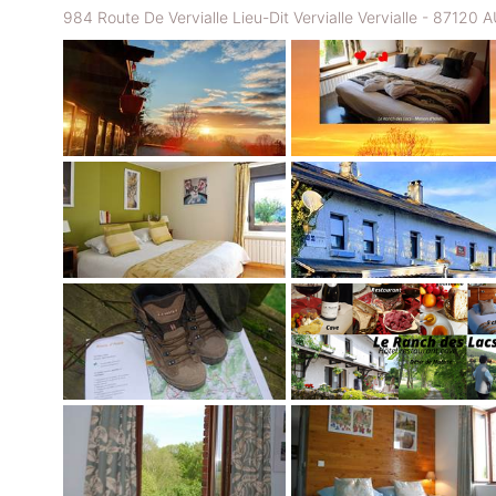
984 Route De Vervialle Lieu-Dit Vervialle Vervialle - 87120