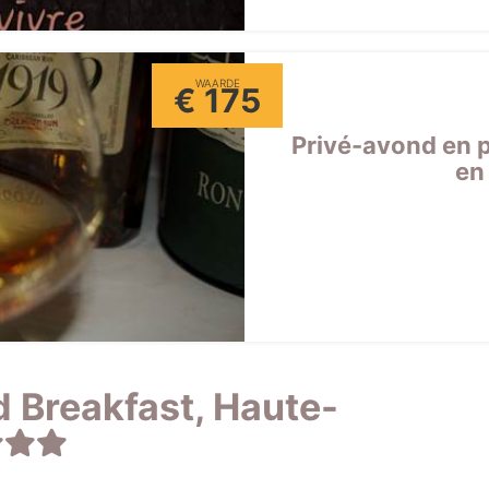
WAARDE
€ 175
Privé-avond en p
en
 Breakfast, Haute-