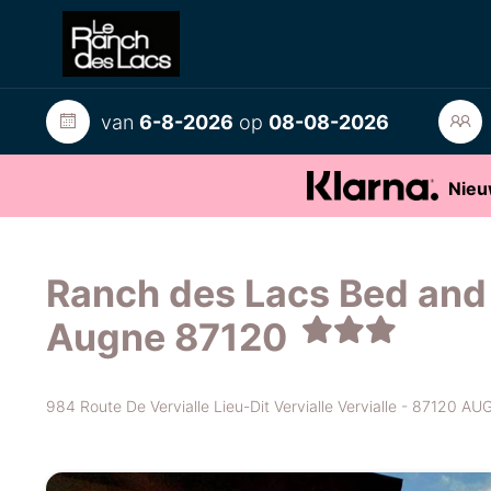
van
6-8-2026
op
08-08-2026
Nieu
Ranch des Lacs Bed and 
Augne 87120
984 Route De Vervialle Lieu-Dit Vervialle Vervialle - 87120 A