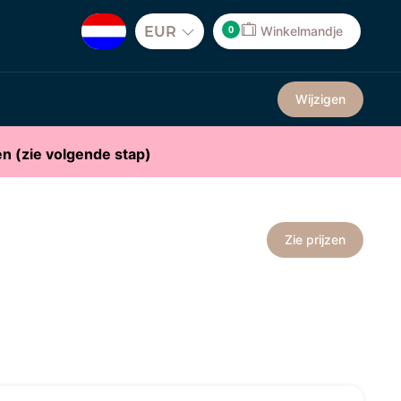
0
EUR
Winkelmandje
Wijzigen
en (zie volgende stap)
Zie prijzen