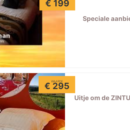
€ 199
Speciale aanb
WAARDE
€ 295
Uitje om de ZINTU