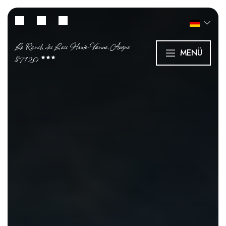
Le Ranch des Lacs Haute-Vienne, Augne
MENÜ
87120