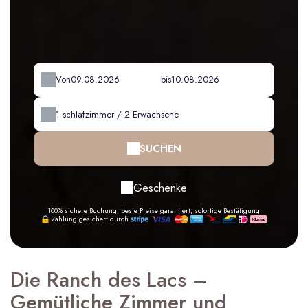
Von
bis
1
schlafzimmer /
2
Erwachsene
SUCHEN
Geschenke
100% sichere Buchung, beste Preise garantiert, sofortige Bestätigung
Zahlung gesichert durch
Die Ranch des Lacs –
Gemütliche Zimmer und