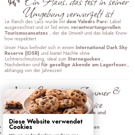
🌿 Ein Haus, das fest in seiner
Umgebung verwurzelt ist
Le Ranch des Lacs wurde mit
dem Valeurs Parc-
Label
ausgezeichnet und ist Teil eines
verantwortungsvollen
Tourismusansatzes
, der die Umwelt und das lokale Know-
how respektiert.
Unser Haus befindet sich in einem
International Dark Sky
Reserve (IDSR)
und bietet Nächte ohne
Lichtverschmutzung, ideal zum
Sternegucken
,
Nachdenken und
für gesellige Abende am Lagerfeuer.
,
abhängig von der Jahreszeit.
🛏️ Gemütliche Zimmer &
persönlicher Service
Unsere Gästezimmer bieten
Komfort, Ruhe und
Schlichtheit
und sind ideal für:
Diese Website verwendet
Cookies
ein
Wochenendausflug für zwei Personen
Natururlaub oder Slow Tourism