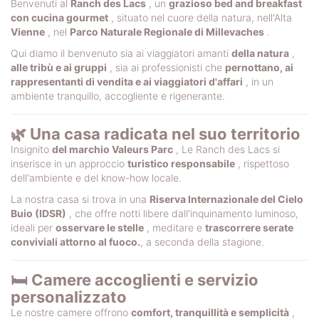
Benvenuti al
Ranch des Lacs
, un
grazioso bed and breakfast
con cucina gourmet
, situato nel cuore della natura, nell'Alta
Vienne
, nel
Parco Naturale Regionale di Millevaches
.
Qui diamo il benvenuto sia ai viaggiatori amanti
della natura
,
alle tribù e ai gruppi
, sia ai professionisti che
pernottano, ai
rappresentanti di vendita e ai viaggiatori d'affari
, in un
ambiente tranquillo, accogliente e rigenerante.
🌿 Una casa radicata nel suo territorio
Insignito
del marchio Valeurs Parc
, Le Ranch des Lacs si
inserisce in un approccio
turistico responsabile
, rispettoso
dell'ambiente e del know-how locale.
La nostra casa si trova in una
Riserva Internazionale del Cielo
Buio (IDSR)
, che offre notti libere dall'inquinamento luminoso,
ideali per
osservare le stelle
, meditare e
trascorrere serate
conviviali attorno al fuoco.
, a seconda della stagione.
🛏️ Camere accoglienti e servizio
personalizzato
Le nostre camere offrono
comfort, tranquillità e semplicità
,