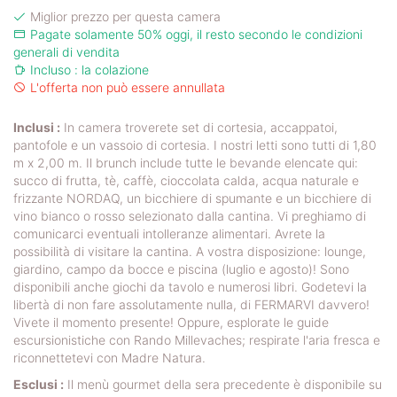
Miglior prezzo per questa camera
Pagate solamente 50% oggi, il resto secondo le condizioni
generali di vendita
Incluso : la colazione
L'offerta non può essere annullata
Inclusi :
In camera troverete set di cortesia, accappatoi,
pantofole e un vassoio di cortesia. I nostri letti sono tutti di 1,80
m x 2,00 m. Il brunch include tutte le bevande elencate qui:
succo di frutta, tè, caffè, cioccolata calda, acqua naturale e
frizzante NORDAQ, un bicchiere di spumante e un bicchiere di
vino bianco o rosso selezionato dalla cantina. Vi preghiamo di
comunicarci eventuali intolleranze alimentari. Avrete la
possibilità di visitare la cantina. A vostra disposizione: lounge,
giardino, campo da bocce e piscina (luglio e agosto)! Sono
disponibili anche giochi da tavolo e numerosi libri. Godetevi la
libertà di non fare assolutamente nulla, di FERMARVI davvero!
Vivete il momento presente! Oppure, esplorate le guide
escursionistiche con Rando Millevaches; respirate l'aria fresca e
riconnettetevi con Madre Natura.
Esclusi :
Il menù gourmet della sera precedente è disponibile su