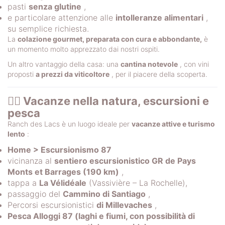
pasti
senza glutine
,
e particolare attenzione alle
intolleranze alimentari
,
su semplice richiesta.
La
colazione gourmet, preparata con cura e abbondante,
è
un momento molto apprezzato dai nostri ospiti.
Un altro vantaggio della casa: una
cantina notevole
, con vini
proposti
a prezzi da viticoltore
, per il piacere della scoperta.
🚶‍♂️ Vacanze nella natura, escursioni e
pesca
Ranch des Lacs è un luogo ideale per
vacanze attive e turismo
lento
:
Home > Escursionismo 87
vicinanza al
sentiero escursionistico GR de Pays
Monts et Barrages (190 km)
,
tappa a
La Vélidéale
(Vassivière – La Rochelle),
passaggio del
Cammino di Santiago
,
Percorsi escursionistici
di Millevaches
,
Pesca Alloggi 87 (laghi e fiumi, con possibilità di