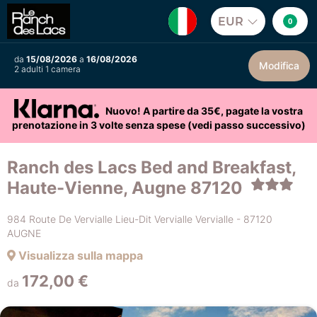
EUR
0
da
15/08/2026
a
16/08/2026
Modifica
2 adulti 1 camera
Nuovo! A partire da 35€, pagate la vostra
prenotazione in 3 volte senza spese (vedi passo successivo)
Ranch des Lacs Bed and Breakfast,
Haute-Vienne, Augne 87120
984 Route De Vervialle Lieu-Dit Vervialle Vervialle - 87120
AUGNE
Visualizza sulla mappa
172,00 €
da