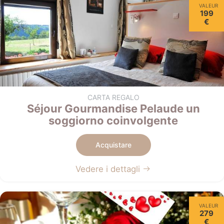
VALEUR
199
€
CARTA REGALO
Séjour Gourmandise Pelaude un
soggiorno coinvolgente
Acquistare
Vedere i dettagli
VALEUR
279
€