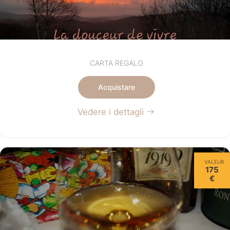
CARTA REGALO
Acquistare
Vedere i dettagli
VALEUR
175
€