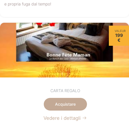
e propria fuga dal tempo!
VALEUR
199
€
CARTA REGALO
Acquistare
Vedere i dettagli