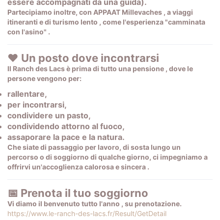
essere accompagnati da una guida).
Partecipiamo inoltre, con
APPAAT Millevaches
, a
viaggi
itineranti e di turismo lento
, come l'esperienza
"camminata
con l'asino"
.
❤️ Un posto dove incontrarsi
Il Ranch des Lacs è prima di tutto una
pensione
, dove le
persone vengono per:
rallentare,
per incontrarsi,
condividere un pasto,
condividendo attorno al fuoco,
assaporare la pace e la natura.
Che siate di passaggio per lavoro, di sosta lungo un
percorso o di soggiorno di qualche giorno, ci impegniamo a
offrirvi
un'accoglienza calorosa e sincera
.
📅 Prenota il tuo soggiorno
Vi diamo il benvenuto
tutto l'anno
, su prenotazione.
https://www.le-ranch-des-lacs.fr/Result/GetDetail