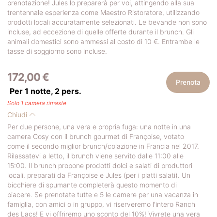
prenotazione! Jules lo preparerà per voi, attingendo alla sua
trentennale esperienza come Maestro Ristoratore, utilizzando
prodotti locali accuratamente selezionati. Le bevande non sono
incluse, ad eccezione di quelle offerte durante il brunch. Gli
animali domestici sono ammessi al costo di 10 €. Entrambe le
tasse di soggiorno sono incluse.
172,00 €
Prenota
Per 1 notte,
2
pers.
Solo 1 camera rimaste
Chiudi
Per due persone, una vera e propria fuga: una notte in una
camera Cosy con il brunch gourmet di Françoise, votato
come il secondo miglior brunch/colazione in Francia nel 2017.
Rilassatevi a letto, il brunch viene servito dalle 11:00 alle
15:00. Il brunch propone prodotti dolci e salati di produttori
locali, preparati da Françoise e Jules (per i piatti salati). Un
bicchiere di spumante completerà questo momento di
piacere. Se prenotate tutte e 5 le camere per una vacanza in
famiglia, con amici o in gruppo, vi riserveremo l'intero Ranch
des Lacs! E vi offriremo uno sconto del 10%! Vivrete una vera