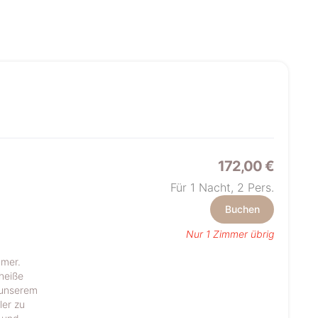
172,00 €
Für 1 Nacht,
2
Pers.
Buchen
Nur 1 Zimmer übrig
mmer.
heiße
 unserem
ler zu