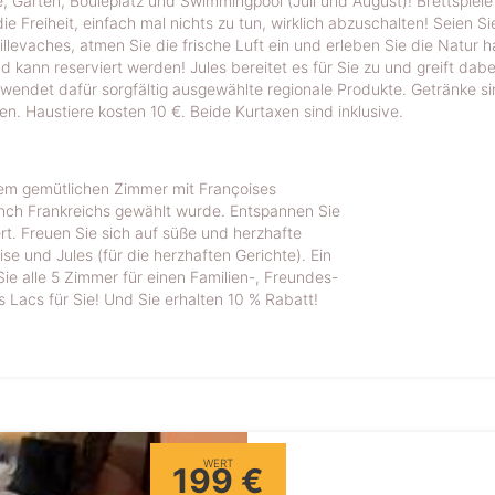
 Garten, Bouleplatz und Swimmingpool (Juli und August)! Brettspiel
e Freiheit, einfach mal nichts zu tun, wirklich abzuschalten! Seien Si
vaches, atmen Sie die frische Luft ein und erleben Sie die Natur h
nn reserviert werden! Jules bereitet es für Sie zu und greift dabe
erwendet dafür sorgfältig ausgewählte regionale Produkte. Getränke si
. Haustiere kosten 10 €. Beide Kurtaxen sind inklusive.
nem gemütlichen Zimmer mit Françoises
ch Frankreichs gewählt wurde. Entspannen Sie
ert. Freuen Sie sich auf süße und herzhafte
se und Jules (für die herzhaften Gerichte). Ein
e alle 5 Zimmer für einen Familien-, Freundes-
 Lacs für Sie! Und Sie erhalten 10 % Rabatt!
WERT
199 €