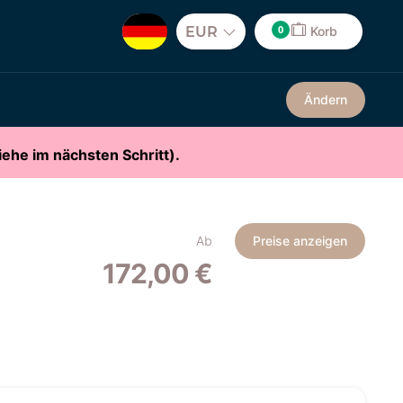
0
EUR
Korb
Ändern
ehe im nächsten Schritt).
Ab
Preise anzeigen
172,00 €