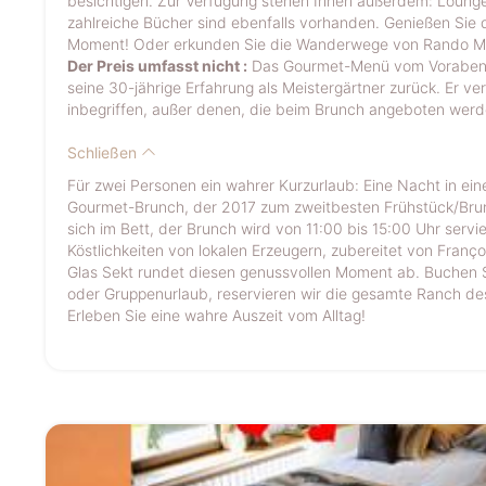
besichtigen. Zur Verfügung stehen Ihnen außerdem: Lounge,
zahlreiche Bücher sind ebenfalls vorhanden. Genießen Sie di
Moment! Oder erkunden Sie die Wanderwege von Rando Mille
Der Preis umfasst nicht :
Das Gourmet-Menü vom Vorabend ka
seine 30-jährige Erfahrung als Meistergärtner zurück. Er v
inbegriffen, außer denen, die beim Brunch angeboten werden
Schließen
Für zwei Personen ein wahrer Kurzurlaub: Eine Nacht in ei
Gourmet-Brunch, der 2017 zum zweitbesten Frühstück/Brun
sich im Bett, der Brunch wird von 11:00 bis 15:00 Uhr servi
Köstlichkeiten von lokalen Erzeugern, zubereitet von Françoi
Glas Sekt rundet diesen genussvollen Moment ab. Buchen Si
oder Gruppenurlaub, reservieren wir die gesamte Ranch des
Erleben Sie eine wahre Auszeit vom Alltag!