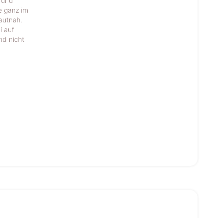
e und
e ganz im
autnah.
i auf
nd nicht