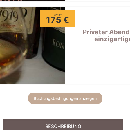
WERT
175 €
Privater Abend
einzigartig
Buchungsbedingungen anzeigen
BESCHREIBUNG