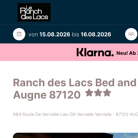
von
15.08.2026
bis
16.08.2026
Neu! Ab 
Ranch des Lacs Bed and 
Augne 87120
984 Route De Vervialle Lieu-Dit Vervialle Vervialle - 87120 A