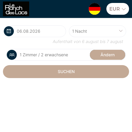
EUR
Aufenthalt von
6 august
bis
7 august
1 Zimmer / 2 erwachsene
Ändern